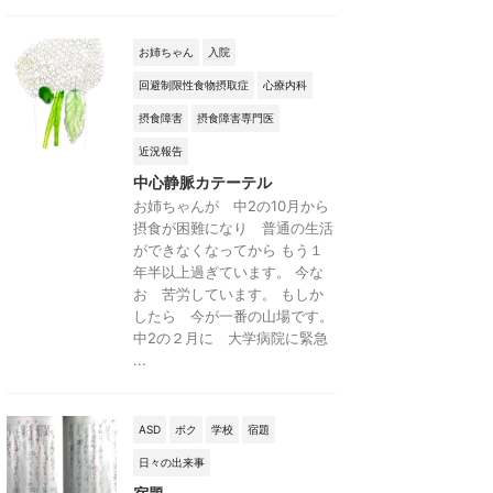
お姉ちゃん
入院
回避制限性食物摂取症
心療内科
摂食障害
摂食障害専門医
近況報告
中心静脈カテーテル
お姉ちゃんが 中2の10月から
摂食が困難になり 普通の生活
ができなくなってから もう１
年半以上過ぎています。 今な
お 苦労しています。 もしか
したら 今が一番の山場です。
中2の２月に 大学病院に緊急
...
ASD
ボク
学校
宿題
日々の出来事