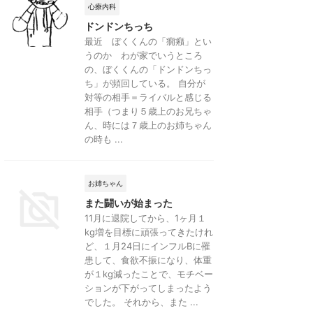
心療内科
ドンドンちっち
最近 ぼくくんの「癇癪」とい
うのか わが家でいうところ
の、ぼくくんの「ドンドンちっ
ち」が頻回している。 自分が
対等の相手＝ライバルと感じる
相手（つまり５歳上のお兄ちゃ
ん、時には７歳上のお姉ちゃん
の時も ...
お姉ちゃん
また闘いが始まった
11月に退院してから、1ヶ月１
kg増を目標に頑張ってきたけれ
ど、１月24日にインフルBに罹
患して、食欲不振になり、体重
が１kg減ったことで、モチベー
ションが下がってしまったよう
でした。 それから、また ...