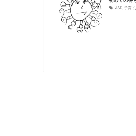
初めての待
ASD
,
子育て