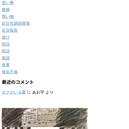
習い事
腹痛
買い物
起立性調節障害
近況報告
遊び
部活
部活
面談
食事
食欲不振
最近のコメント
ボクのいる夏
に
あお芋
より