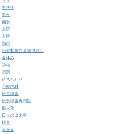
ママ
中学生
事件
偏食
入院
入院
動画
回避制限性食物摂取症
夏休み
学校
宿題
待ち合わせ
心療内科
摂食障害
摂食障害専門医
擬人化
日々の出来事
検査
着替え