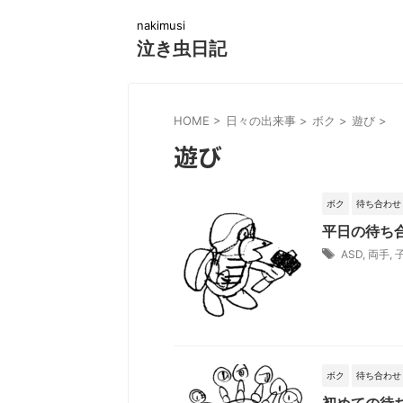
nakimusi
泣き虫日記
HOME
>
日々の出来事
>
ボク
>
遊び
>
遊び
ボク
待ち合わせ
平日の待ち
ASD
,
両手
,
ボク
待ち合わせ