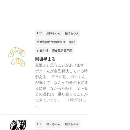
ASD
お姉ちゃん
お姉ちゃん
回避制限性食物摂取症
学校
心療内科
摂食障害専門医
回復早まる
最近ふと思うことがあります！
ボクくんが自己解決している時
がある。 平日の朝、ボクくん
が眠くて、なんか自分の予定通
りに動けなかった時も ３〜５
分の遅れは 乗り越えることが
できています。 「７時30分に
...
ASD
お兄ちゃん
お姉ちゃん