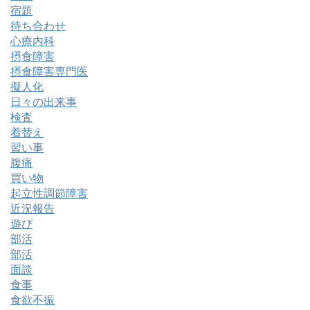
宿題
待ち合わせ
心療内科
摂食障害
摂食障害専門医
擬人化
日々の出来事
検査
着替え
習い事
腹痛
買い物
起立性調節障害
近況報告
遊び
部活
部活
面談
食事
食欲不振