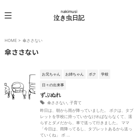
nakimusi
泣き虫日記
HOME
>
傘ささない
傘ささない
お兄ちゃん
お姉ちゃん
ボク
学校
日々の出来事
ずぶぬれ
傘ささない
,
子育て
昨日は、朝から雨が降っていました。 ボクは、タブ
レットを学校に持っていかなければならなくて、濡
らすとダメだから、車で送って行きました。 ママ
「今日は、雨降ってるし、タブレットあるから送っ
ていくね」 ボ ...