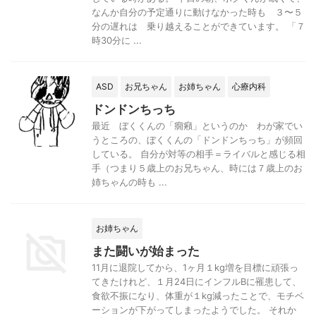
なんか自分の予定通りに動けなかった時も ３〜５
分の遅れは 乗り越えることができています。 「７
時30分に ...
ASD
お兄ちゃん
お姉ちゃん
心療内科
ドンドンちっち
最近 ぼくくんの「癇癪」というのか わが家でい
うところの、ぼくくんの「ドンドンちっち」が頻回
している。 自分が対等の相手＝ライバルと感じる相
手（つまり５歳上のお兄ちゃん、時には７歳上のお
姉ちゃんの時も ...
お姉ちゃん
また闘いが始まった
11月に退院してから、1ヶ月１kg増を目標に頑張っ
てきたけれど、１月24日にインフルBに罹患して、
食欲不振になり、体重が１kg減ったことで、モチベ
ーションが下がってしまったようでした。 それか