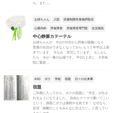
ら、また ...
お姉ちゃん
入院
回避制限性食物摂取症
心療内科
摂食障害
摂食障害専門医
近況報告
中心静脈カテーテル
お姉ちゃんが 中2の10月から摂食が困難になり
普通の生活ができなくなってから もう１年半以上過
ぎています。 今なお 苦労しています。 もしかし
たら 今が一番の山場です。 中2の２月に 大学病
院に緊急 ...
ASD
ボク
学校
宿題
日々の出来事
宿題
二学期に入ってから、ボクの宿題に「作文」が出さ
れるようになりました。 自由なテーマで書いてこい
という、課題にボクは俄然やる気です！ なぜなら、
近頃「細菌のことをみんなに伝えたい」と思ってい