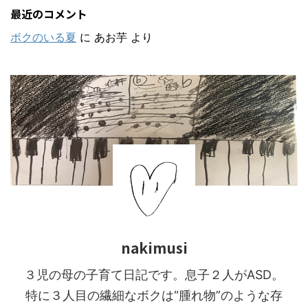
最近のコメント
ボクのいる夏
に
あお芋
より
nakimusi
３児の母の子育て日記です。息子２人がASD。
特に３人目の繊細なボクは“腫れ物”のような存