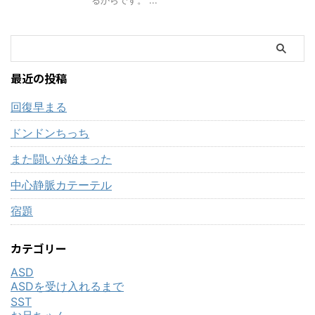
るからです。 ...
最近の投稿
回復早まる
ドンドンちっち
また闘いが始まった
中心静脈カテーテル
宿題
カテゴリー
ASD
ASDを受け入れるまで
SST