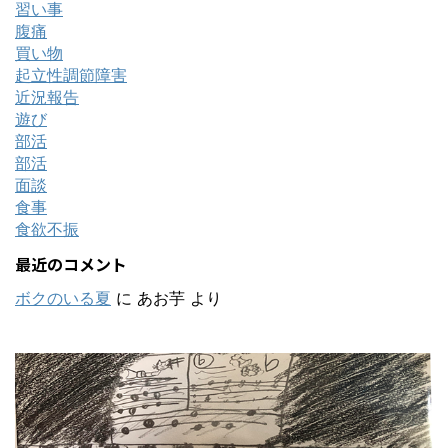
習い事
腹痛
買い物
起立性調節障害
近況報告
遊び
部活
部活
面談
食事
食欲不振
最近のコメント
ボクのいる夏
に
あお芋
より