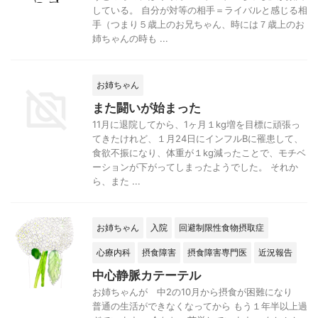
している。 自分が対等の相手＝ライバルと感じる相
手（つまり５歳上のお兄ちゃん、時には７歳上のお
姉ちゃんの時も ...
お姉ちゃん
また闘いが始まった
11月に退院してから、1ヶ月１kg増を目標に頑張っ
てきたけれど、１月24日にインフルBに罹患して、
食欲不振になり、体重が１kg減ったことで、モチベ
ーションが下がってしまったようでした。 それか
ら、また ...
お姉ちゃん
入院
回避制限性食物摂取症
心療内科
摂食障害
摂食障害専門医
近況報告
中心静脈カテーテル
お姉ちゃんが 中2の10月から摂食が困難になり
普通の生活ができなくなってから もう１年半以上過