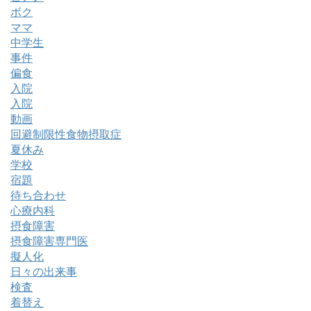
ボク
ママ
中学生
事件
偏食
入院
入院
動画
回避制限性食物摂取症
夏休み
学校
宿題
待ち合わせ
心療内科
摂食障害
摂食障害専門医
擬人化
日々の出来事
検査
着替え