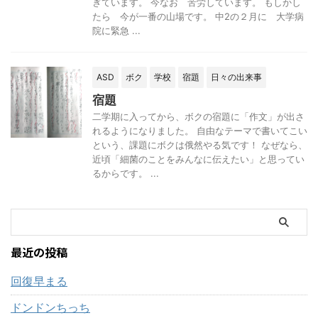
ぎています。 今なお 苦労しています。 もしかし
たら 今が一番の山場です。 中2の２月に 大学病
院に緊急 ...
ASD
ボク
学校
宿題
日々の出来事
宿題
二学期に入ってから、ボクの宿題に「作文」が出さ
れるようになりました。 自由なテーマで書いてこい
という、課題にボクは俄然やる気です！ なぜなら、
近頃「細菌のことをみんなに伝えたい」と思ってい
るからです。 ...
最近の投稿
回復早まる
ドンドンちっち