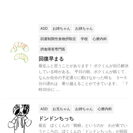
ASD
お姉ちゃん
お姉ちゃん
回避制限性食物摂取症
学校
心療内科
摂食障害専門医
回復早まる
最近ふと思うことがあります！ ボクくんが自己解決
している時がある。 平日の朝、ボクくんが眠くて、
なんか自分の予定通りに動けなかった時も ３〜５
分の遅れは 乗り越えることができています。 「７
時30分に ...
ASD
お兄ちゃん
お姉ちゃん
心療内科
ドンドンちっち
最近 ぼくくんの「癇癪」というのか わが家でい
うところの、ぼくくんの「ドンドンちっち」が頻回