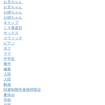
お兄ちゃん
お兄ちゃん
お姉ちゃん
お姉ちゃん
ギャップ
くそ真面目
サックス
スウィッチ
ピアノ
ボク
ママ
中学生
事件
偏食
入院
入院
動画
回避制限性食物摂取症
夏休み
学校