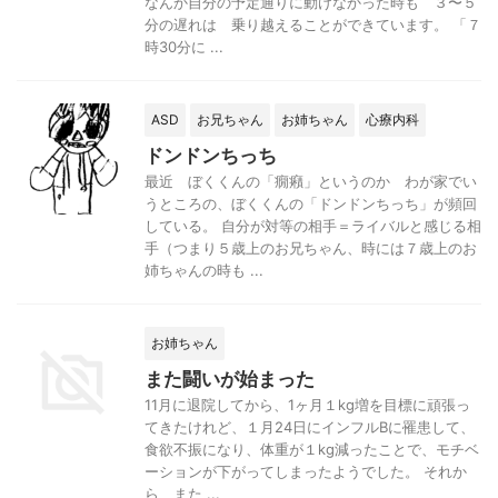
なんか自分の予定通りに動けなかった時も ３〜５
分の遅れは 乗り越えることができています。 「７
時30分に ...
ASD
お兄ちゃん
お姉ちゃん
心療内科
ドンドンちっち
最近 ぼくくんの「癇癪」というのか わが家でい
うところの、ぼくくんの「ドンドンちっち」が頻回
している。 自分が対等の相手＝ライバルと感じる相
手（つまり５歳上のお兄ちゃん、時には７歳上のお
姉ちゃんの時も ...
お姉ちゃん
また闘いが始まった
11月に退院してから、1ヶ月１kg増を目標に頑張っ
てきたけれど、１月24日にインフルBに罹患して、
食欲不振になり、体重が１kg減ったことで、モチベ
ーションが下がってしまったようでした。 それか
ら、また ...