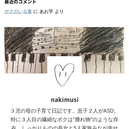
最近のコメント
ボクのいる夏
に
あお芋
より
nakimusi
３児の母の子育て日記です。息子２人がASD。
特に３人目の繊細なボクは“腫れ物”のような存
在。しっかりものの長女と5人家族みなが幸せ