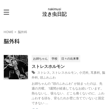
nakimusi
泣き虫日記
HOME
>
脳外科
脳外科
お姉ちゃん
学校
日々の出来事
ストレスホルモン
ストレス
,
ストレスホルモン
,
小児科
,
耳鼻科
,
脳
外科
,
頭ふわふわ
お姉ちゃんの “頭のふわふわ” が始まったのは、先
週の月曜。 1週間が経過してもなお続いています。
熱もないし、咳もない、どこも痛くないのに、ふわ
ふわする頭を、背もたれか壁に当てていないと固定
できない ...