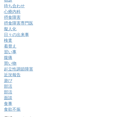
宿題
待ち合わせ
心療内科
摂食障害
摂食障害専門医
擬人化
日々の出来事
検査
着替え
習い事
腹痛
買い物
起立性調節障害
近況報告
遊び
部活
部活
面談
食事
食欲不振