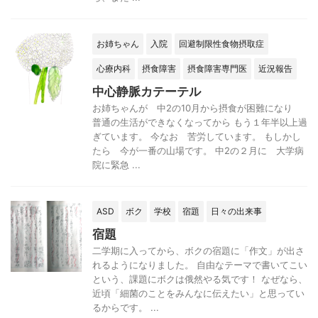
お姉ちゃん
入院
回避制限性食物摂取症
心療内科
摂食障害
摂食障害専門医
近況報告
中心静脈カテーテル
お姉ちゃんが 中2の10月から摂食が困難になり
普通の生活ができなくなってから もう１年半以上過
ぎています。 今なお 苦労しています。 もしかし
たら 今が一番の山場です。 中2の２月に 大学病
院に緊急 ...
ASD
ボク
学校
宿題
日々の出来事
宿題
二学期に入ってから、ボクの宿題に「作文」が出さ
れるようになりました。 自由なテーマで書いてこい
という、課題にボクは俄然やる気です！ なぜなら、
近頃「細菌のことをみんなに伝えたい」と思ってい
るからです。 ...