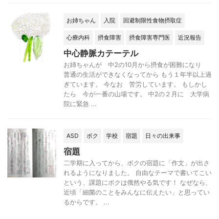
お姉ちゃん
入院
回避制限性食物摂取症
心療内科
摂食障害
摂食障害専門医
近況報告
中心静脈カテーテル
お姉ちゃんが 中2の10月から摂食が困難になり
普通の生活ができなくなってから もう１年半以上過
ぎています。 今なお 苦労しています。 もしかし
たら 今が一番の山場です。 中2の２月に 大学病
院に緊急 ...
ASD
ボク
学校
宿題
日々の出来事
宿題
二学期に入ってから、ボクの宿題に「作文」が出さ
れるようになりました。 自由なテーマで書いてこい
という、課題にボクは俄然やる気です！ なぜなら、
近頃「細菌のことをみんなに伝えたい」と思ってい
るからです。 ...