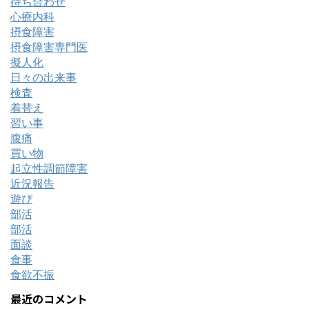
待ち合わせ
心療内科
摂食障害
摂食障害専門医
擬人化
日々の出来事
検査
着替え
習い事
腹痛
買い物
起立性調節障害
近況報告
遊び
部活
部活
面談
食事
食欲不振
最近のコメント