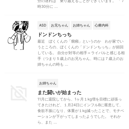
分の遅れは 乗り越えることができています。 「７
時30分に ...
ASD
お兄ちゃん
お姉ちゃん
心療内科
ドンドンちっち
最近 ぼくくんの「癇癪」というのか わが家でい
うところの、ぼくくんの「ドンドンちっち」が頻回
している。 自分が対等の相手＝ライバルと感じる相
手（つまり５歳上のお兄ちゃん、時には７歳上のお
姉ちゃんの時も ...
お姉ちゃん
また闘いが始まった
11月に退院してから、1ヶ月１kg増を目標に頑張っ
てきたけれど、１月24日にインフルBに罹患して、
食欲不振になり、体重が１kg減ったことで、モチベ
ーションが下がってしまったようでした。 それか
ら、また ...