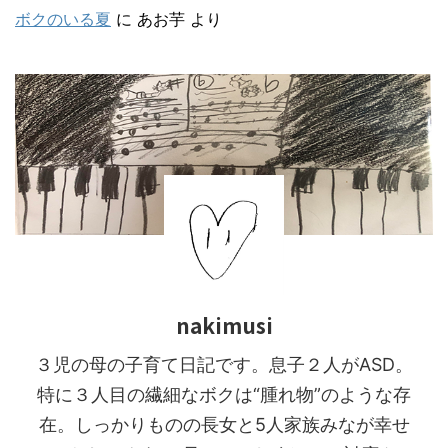
ボクのいる夏
に
あお芋
より
nakimusi
３児の母の子育て日記です。息子２人がASD。
特に３人目の繊細なボクは“腫れ物”のような存
在。しっかりものの長女と5人家族みなが幸せ