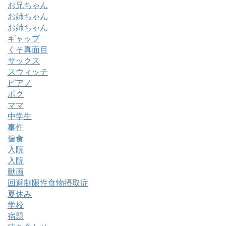
お兄ちゃん
お姉ちゃん
お姉ちゃん
ギャップ
くそ真面目
サックス
スウィッチ
ピアノ
ボク
ママ
中学生
事件
偏食
入院
入院
動画
回避制限性食物摂取症
夏休み
学校
宿題