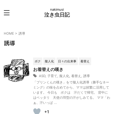
nakimusi
泣き虫日記
HOME
>
誘導
誘導
ボク
擬人化
日々の出来事
着替え
お着替えの嘆き
ASD
,
子育て
,
擬人化
,
着替え
,
誘導
「プリンくんの嘆き」をで擬人化誘導（勝手なネー
ミング）の味を占めてから、ママは頻繁に活用して
います。 今日も ボクは 汗だくで帰宅。 背中に
はベッタリ 天使の羽型の汗がしみてる。 ママ「わ
ぁ、汗いっぱ ...
+1