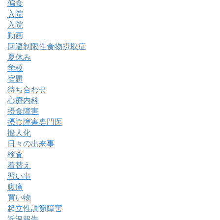
偏食
入院
入院
動画
回避制限性食物摂取症
夏休み
学校
宿題
待ち合わせ
心療内科
摂食障害
摂食障害専門医
擬人化
日々の出来事
検査
着替え
習い事
腹痛
買い物
起立性調節障害
近況報告