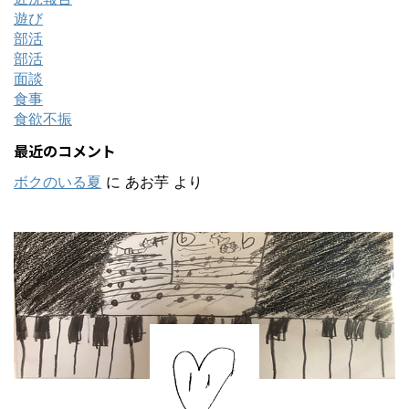
遊び
部活
部活
面談
食事
食欲不振
最近のコメント
ボクのいる夏
に
あお芋
より