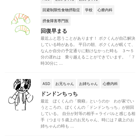
回避制限性食物摂取症
学校
心療内科
摂食障害専門医
回復早まる
最近ふと思うことがあります！ ボクくんが自己解決
している時がある。 平日の朝、ボクくんが眠くて、
なんか自分の予定通りに動けなかった時も ３〜５
分の遅れは 乗り越えることができています。 「７
時30分に ...
ASD
お兄ちゃん
お姉ちゃん
心療内科
ドンドンちっち
最近 ぼくくんの「癇癪」というのか わが家でい
うところの、ぼくくんの「ドンドンちっち」が頻回
している。 自分が対等の相手＝ライバルと感じる相
手（つまり５歳上のお兄ちゃん、時には７歳上のお
姉ちゃんの時も ...