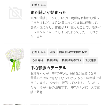
お姉ちゃん
また闘いが始まった
11月に退院してから、1ヶ月１kg増を目標に頑張っ
てきたけれど、１月24日にインフルBに罹患して、
食欲不振になり、体重が１kg減ったことで、モチベ
ーションが下がってしまったようでした。 それか
ら、また ...
お姉ちゃん
入院
回避制限性食物摂取症
心療内科
摂食障害
摂食障害専門医
近況報告
中心静脈カテーテル
お姉ちゃんが 中2の10月から摂食が困難になり
普通の生活ができなくなってから もう１年半以上過
ぎています。 今なお 苦労しています。 もしかし
たら 今が一番の山場です。 中2の２月に 大学病
院に緊急 ...