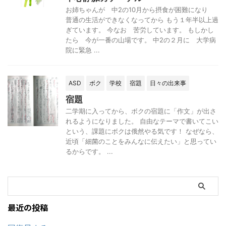
お姉ちゃんが 中2の10月から摂食が困難になり
普通の生活ができなくなってから もう１年半以上過
ぎています。 今なお 苦労しています。 もしかし
たら 今が一番の山場です。 中2の２月に 大学病
院に緊急 ...
ASD
ボク
学校
宿題
日々の出来事
宿題
二学期に入ってから、ボクの宿題に「作文」が出さ
れるようになりました。 自由なテーマで書いてこい
という、課題にボクは俄然やる気です！ なぜなら、
近頃「細菌のことをみんなに伝えたい」と思ってい
るからです。 ...
最近の投稿