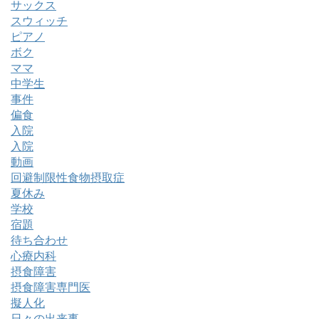
サックス
スウィッチ
ピアノ
ボク
ママ
中学生
事件
偏食
入院
入院
動画
回避制限性食物摂取症
夏休み
学校
宿題
待ち合わせ
心療内科
摂食障害
摂食障害専門医
擬人化
日々の出来事