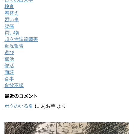
検査
着替え
習い事
腹痛
買い物
起立性調節障害
近況報告
遊び
部活
部活
面談
食事
食欲不振
最近のコメント
ボクのいる夏
に
あお芋
より