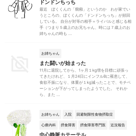
ドンドンちっち
最近 ぼくくんの「癇癪」というのか わが家でい
うところの、ぼくくんの「ドンドンちっち」が頻回
している。 自分が対等の相手＝ライバルと感じる相
手（つまり５歳上のお兄ちゃん、時には７歳上のお
姉ちゃんの時も ...
お姉ちゃん
また闘いが始まった
11月に退院してから、1ヶ月１kg増を目標に頑張っ
てきたけれど、１月24日にインフルBに罹患して、
食欲不振になり、体重が１kg減ったことで、モチベ
ーションが下がってしまったようでした。 それか
ら、また ...
お姉ちゃん
入院
回避制限性食物摂取症
心療内科
摂食障害
摂食障害専門医
近況報告
中心静脈カテーテル