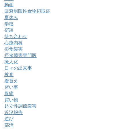
動画
回避制限性食物摂取症
夏休み
学校
宿題
待ち合わせ
心療内科
摂食障害
摂食障害専門医
擬人化
日々の出来事
検査
着替え
習い事
腹痛
買い物
起立性調節障害
近況報告
遊び
部活