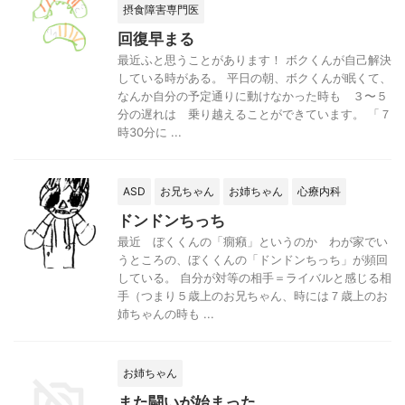
摂食障害専門医
回復早まる
最近ふと思うことがあります！ ボクくんが自己解決
している時がある。 平日の朝、ボクくんが眠くて、
なんか自分の予定通りに動けなかった時も ３〜５
分の遅れは 乗り越えることができています。 「７
時30分に ...
ASD
お兄ちゃん
お姉ちゃん
心療内科
ドンドンちっち
最近 ぼくくんの「癇癪」というのか わが家でい
うところの、ぼくくんの「ドンドンちっち」が頻回
している。 自分が対等の相手＝ライバルと感じる相
手（つまり５歳上のお兄ちゃん、時には７歳上のお
姉ちゃんの時も ...
お姉ちゃん
また闘いが始まった