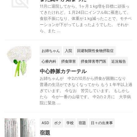
11月に退院してから、1ヶ月１kg増を目標に頑張っ
てきたけれど、１月24日にインフルBに罹患して、
食欲不振になり、体重が１kg減ったことで、モチベ
ーションが下がってしまったようでした。 それか
ら、また ...
お姉ちゃん
入院
回避制限性食物摂取症
心療内科
摂食障害
摂食障害専門医
近況報告
中心静脈カテーテル
お姉ちゃんが 中2の10月から摂食が困難になり
普通の生活ができなくなってから もう１年半以上過
ぎています。 今なお 苦労しています。 もしかし
たら 今が一番の山場です。 中2の２月に 大学病
院に緊急 ...
ASD
ボク
学校
宿題
日々の出来事
宿題