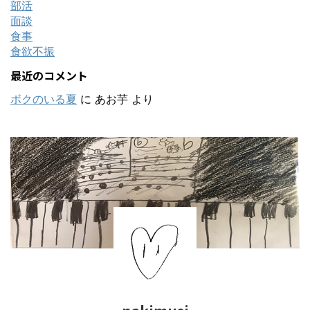
部活
面談
食事
食欲不振
最近のコメント
ボクのいる夏
に
あお芋
より