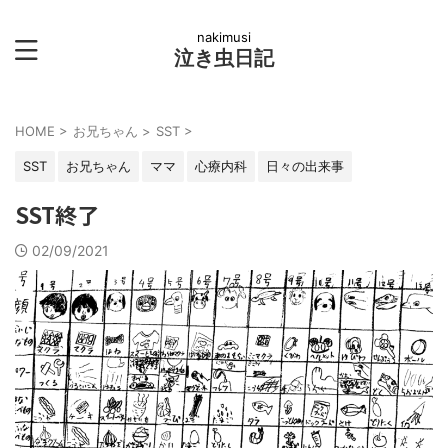
nakimusi
泣き虫日記
HOME
>
お兄ちゃん
>
SST
>
SST
お兄ちゃん
ママ
心療内科
日々の出来事
SST終了
02/09/2021