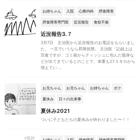
お姉ちゃん
入院
心療内科
摂食障害
摂食障害専門医
近況報告
食欲不振
近況報告3.７
3月7日 主治医から近況報告のお電話をもらいまし
た。 一言でいうなら昇降状態。 主治医「記録上は
完食ですが、ゴミ箱からティッシュに包んだ脂身な
どが出てきているとのことで、体重も27.５キロから
増えてい ...
お兄ちゃん
お兄ちゃん
お姉ちゃん
ボク
夏休み
日々の出来事
夏休み2021
ついに子どもたちの夏休みが終わりました〜！！
お姉ちゃん
入院
摂食障害
摂食障害専門医